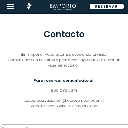
RESERVAR
ENG
Blog
Tour 360°
Contacto
Contacto
Facturación Eléctronica
¡En Emporio Ixtapa estamos esperando tu visita!
Comunícate con nosotros y permítenos ayudarte a planear un
Preguntas Frecuentes
viaje sensacional.
Para reservar comunícate al:
800 083 5673
ixtapa.reservaciones1@hotelesemporio.com
|
ixtapa.reservaux@hotelesemporio.com