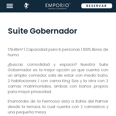
RESERVAR
ENG
Blog
Tour 360°
Suite Gobernador
Contacto
Facturación Eléctronica
179.46m² | Capacidad para 6 personas | 100% libres de
humo
Preguntas Frecuentes
¿Buscas comodidad y espacio? Nuestra Suite
Gobernador es la mejor opción ya que cuenta con
un amplio comedor, sala de estar con medio baño,
2 habitaciones: 1 con cama King Size y la otra con 2
camas matrimoniales, ambas con baños propios
para mayor privacidad.
Enamórate de la hermosa vista a Bahía del Palmar
desde la terraza, la cual cuenta con 2 camastros y
una pequeña mesa.